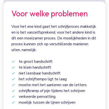
Op de basisschool leren kinderen schrijven. In groep
1 en 2 wordt gestart met voorbereidende
Voor welke problemen
schrijfoefeningen, in groep 3 de schrijfletters en in
groep 4 vormen de hoofdletters een nieuwe
uitdaging. Vanaf groep 5 gaat het schrijftempo
Voor het ene kind gaat het schrijfproces makkelijk
steeds een beetje verder omhoog.
en is het vanzelfsprekend, voor het andere kind is
dit een moeizamer proces. De moeilijkheden in dit
Wat is nodig om netjes te kunnen
proces kunnen zich op verschillende manieren
schrijven?
uiten, namelijk:
1. Een goede penvatting
te groot handschrift
Een adequate fijne motorische ontwikkeling is een
te klein handschrift
belangrijke voorwaarde. Om adequaat te kunnen
niet leesbaar handschrift
schrijven is een goede penvatting onmisbaar.
het schrijftempo ligt te laag
moeite met het aanleren van de letters
2. Een duidelijke voorkeurshand
schrijfkramp of pijn tijdens het schrijven
Het is belangrijk om een voorkeurshand te hebben.
verkeerde penvatting
De ene hand is vaak “handiger” dan de andere hand.
moeilijk tussen de lijnen schrijven
Soms zie je dat kinderen met beide handen “even