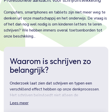
Professionele aandacht voor schrijfontwikkeling
Computers, smartphones en tablets zijn niet meer weg te
denken uit onze maatschappij en het onderwijs. De vraag is
of het dan nog wel nodig is om kinderen letters te leren
schrijven? We hebben immers overal toetsenborden tot
onze beschikking...
Waarom is schrijven zo
belangrijk?
Onderzoek laat zien dat schrijven en typen een
verschillend effect hebben op onze denkprocessen.
Het schrijven beïnvloedt niet alleen de
schrijfvaardigheid, maar ook de leesvaardigheid.
Lees meer