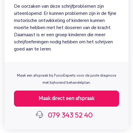
handig” zijn en in het geval van schrijven vaak
De oorzaken van deze schrijfproblemen zijn
halverwege wisselen qua schrijfhand. Er kan dan
uiteenlopend. Er kunnen problemen zijn in de fijne
sprake zijn van een onrijpe motorische ontwikkeling.
motorische ontwikkeling of kinderen kunnen
moeite hebben met het doseren van de kracht.
Als een kind niet netjes of leesbaar schrijft kan dit
Daarnaast is er een groep kinderen die meer
het zelfvertrouwen verminderen. Voor de opbouw
schrijfoefeningen nodig hebben om het schrijven
van dit zelfvertrouwen is het wenselijk als woorden
goed aan te leren.
niet helemaal fout worden gerekend. Het neemt
nog verder af als het netjes schrijven "toch nooit
lukt". Het gevolg kan zijn dat kinderen stoppen met
oefenen.
Maak een afspraak bij FysioExperts voor de juiste diagnose
met bijhorend behandelplan.
Kinderen met schrijfproblemen worden veelvuldig
door de professionals van FysioExperts behandeld.
Maak direct een afspraak
Om de oorzaak van het schrijfprobleem te
achterhalen zal er eerst een vraaggesprek plaats
079 343 52 40
vinden en vervolgens worden diverse schrijftesten
afgenomen.