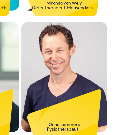
Miranda van Wely
eck
Oefentherapeut Mensendieck
Onne Lammers
t
Fysiotherapeut