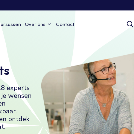
ursussen
Over ons
Contact
ts
18 experts
n je wensen
en
kbaar.
 en ontdek
t.