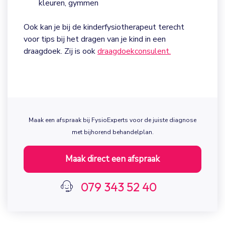
kleuren, gymmen
verwijzen wij indien nodig door naar gespecialiseerde
collega (denk aan manueel- of psychosomatische
Ook kan je bij de kinderfysiotherapeut terecht
fysiotherapie en de oefentherapeut).
voor tips bij het dragen van je kind in een
draagdoek. Zij is ook
draagdoekconsulent.
Maak een afspraak bij FysioExperts voor de juiste diagnose
met bijhorend behandelplan.
Maak direct een afspraak
079 343 52 40