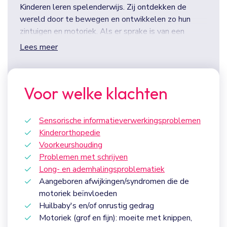
Kinderen leren spelenderwijs. Zij ontdekken de
wereld door te bewegen en ontwikkelen zo hun
zintuigen en motoriek. Als er sprake is van een
bewegingsprobleem kan de ontwikkeling vertraagd,
Lees meer
bedreigd of zelfs afwijkend zijn. Een
kinderfysiotherapeut begeleidt kinderen met
motorische problemen met als doel hen zo optimaal
Voor welke klachten
mogelijk te laten bewegen en te ontwikkelen.
De therapeuten kijken zo breed mogelijk naar het
Sensorische informatieverwerkingsproblemen
kind, zij kijken niet alleen naar de motorische
Kinderorthopedie
vaardigheden maar ook naar de omgeving en alle
Voorkeurshouding
betrokkenen. Binnen FysioExperts is dit onze missie
Problemen met schrijven
en visie die wij te allen tijde willen uitdragen. Zo
Long- en ademhalingsproblematiek
nodig wordt samen gewerkt met andere benodigde
Aangeboren afwijkingen/syndromen die de
disciplines, bijvoorbeeld met intern begeleiders,
motoriek beïnvloeden
leerkrachten, het consultatie bureau, de huisarts, de
Huilbaby's en/of onrustig gedrag
diëtist en de POH-jeugd. We hebben verschillende
Motoriek (grof en fijn): moeite met knippen,
samenwerkingspartners en ook intern in de praktijk