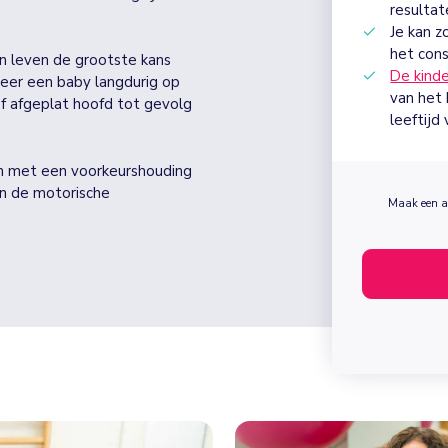
resultat
Je kan z
het cons
n leven de grootste kans
De kind
eer een baby langdurig op
van het
of afgeplat hoofd tot gevolg
leeftijd
ren met een voorkeurshouding
in de motorische
Maak een af