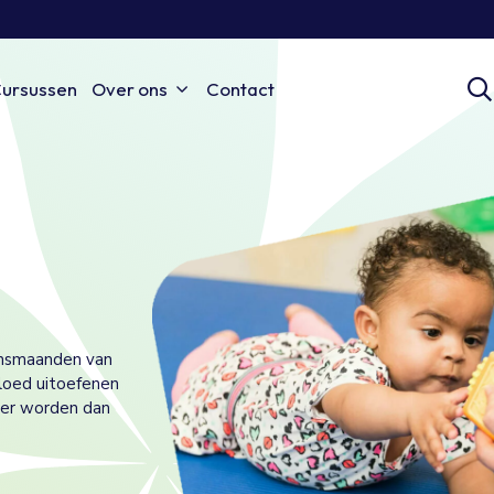
ursussen
Over ons
Contact
vensmaanden van
vloed uitoefenen
ter worden dan