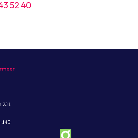
43 52 40
ermeer
n 231
n 145