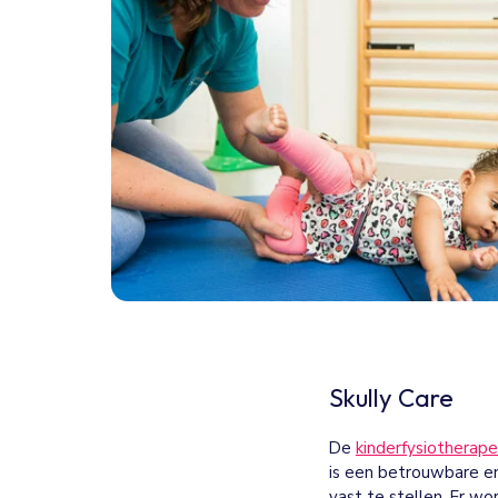
Skully Care
De
kinderfysiotherap
is een betrouwbare e
vast te stellen. Er w