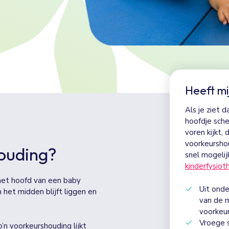
Heeft mi
Als je ziet 
hoofdje schee
voren kijkt,
voorkeurshou
houding?
snel mogeli
kinderfysio
et hoofd van een baby
Uit onde
 het midden blijft liggen en
van de 
voorkeur
Vroege 
’n voorkeurshouding lijkt