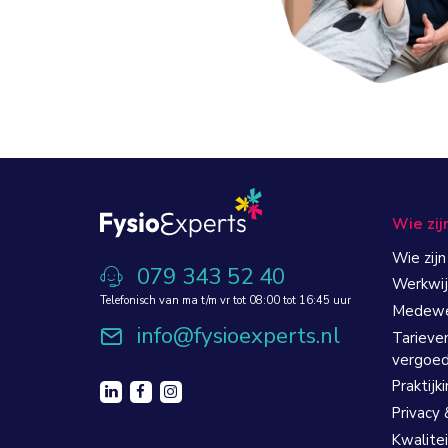
Wie zij
Wie zijn
079 343 52 40
Werkwij
Telefonisch van ma t/m vr tot 08:00 tot 16:45 uur
Medewe
info@fysioexperts.nl
Tarieve
vergoed
Praktijk
Privacy 
Kwalitei