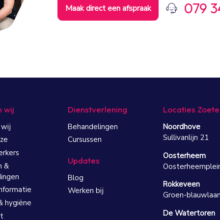
079 3
Maak direct een afspraak
n wij
Dienstverlening
Locaties Zoet
 wij
Behandelingen
Noordhove
Sullivanlijn 21
ze
Cursussen
rkers
Oosterheem
Updates
n &
Oosterheemplei
ingen
Blog
Rokkeveen
informatie
Werken bij
Groen-blauwlaa
& hygiëne
De Watertoren
t